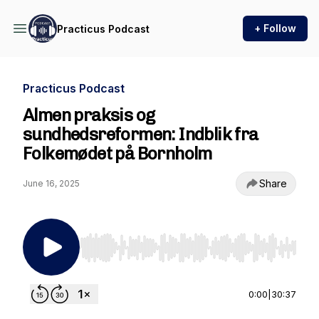
+ Follow
Practicus Podcast
Practicus Podcast
Almen praksis og
sundhedsreformen: Indblik fra
Folkemødet på Bornholm
Share
June 16, 2025
Use Left/Right to seek, Home/End to jump to st
0:00
|
30:37